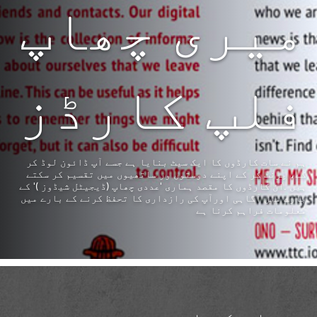
میری چھاپ
فلپ کارڈز
ہم نے سات کارڈوں کا ایک سیٹ بنایا ہے جسے آپ ڈائون لوڈ کر
کے، پرنٹ کر کے اپنے دوستوں ور ساتھیوں میں تقسیم کر سکتے
ہیں .ان کارڈوں کا مقصد ہماری 'عددی چھاپ (ڈیجیٹل شیڈوز )' کے
بارے میں آگاہی اورآپ کی رازداری کا تحفظ کرنے کے بارے میں
معلومات فراہم کرنا ہے