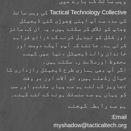
ویب سائٹ کے بارے میں
Tactical Technology Collective کی ویب سائٹ
کی مدد سے آپ اپنی چھوڑی گئی ڈیجیٹل
چھاپ کو تلاش کر سکتے ہیں، یہ ان کے سائز
اور شکل کو تبدیل کرنے کے ذرائع فراہم
کرتی ہے۔ جانئے کہ آپ، آپکے دوست اور
خاندان والے ڈیجیٹل دنیا میں کیسے
محفوظ اورسلامت رہ سکتے ہیں۔
اگر آپ بھی ہماری طرح ڈیجیٹل رازداری کا
خیال رکھتے ہیں، تو آلات اور بر وقت
تجاویز کے لئے ہم سے یہاں ملئے، اور سب
کو یہاں ہم سے منسلک ہونے کے لئے کہئے۔
ہم سے رابطہ کیجئے
Email:
myshadow@tacticaltech.org