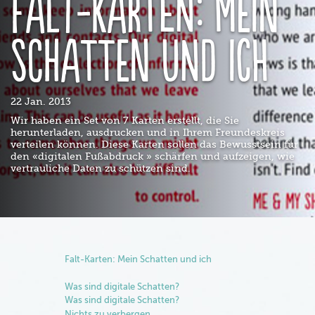
Falt-Karten: Mein
Schatten und ich
22 Jan. 2013
Wir haben ein Set von 7 Karten erstellt, die Sie
herunterladen, ausdrucken und in Ihrem Freundeskreis
verteilen können. Diese Karten sollen das Bewusstsein für
den «digitalen Fußabdruck » schärfen und aufzeigen, wie
vertrauliche Daten zu schützen sind.
Falt-Karten: Mein Schatten und ich
Was sind digitale Schatten?
Was sind digitale Schatten?
Nichts zu verbergen