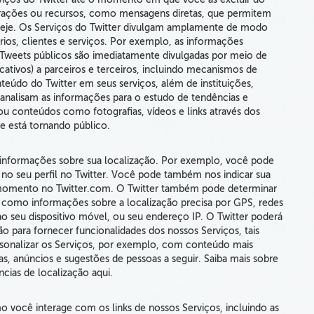
gurações ou recursos, como mensagens diretas, que permitem
seje. Os Serviços do
Twitter divulgam amplamente de modo
rios,
clientes e serviços. Por exemplo, as informações
us Tweets públicos são imediatamente divulgadas por meio de
cativos) a
parceiros e terceiros,
incluindo mecanismos de
teúdo do Twitter em seus serviços,
além de instituições,
 analisam as informações para o estudo de tendências e
 conteúdos como fotografias, vídeos e links
através dos
 está tornando público.
informações sobre sua localização.
Por exemplo, você pode
e no seu perfil no Twitter. Você pode também nos indicar sua
do momento no Twitter.com. O Twitter também pode determinar
, como informações sobre a localização precisa por GPS, redes
ao seu dispositivo móvel, ou seu endereço IP. O Twitter poderá
ão para fornecer funcionalidades dos nossos Serviços, tais
sonalizar os Serviços, por exemplo, com conteúdo mais
s, anúncios e sugestões de pessoas a seguir. Saiba mais sobre
ncias de localização aqui.
mo você interage com os links
de nossos Serviços, incluindo as