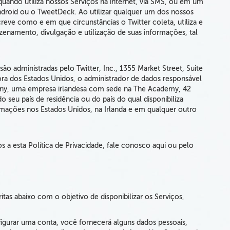
uando utiliza nossos Serviços na internet, via SMS, ou em um
Android ou o TweetDeck. Ao utilizar qualquer um dos nossos
eve como e em que circunstâncias o Twitter coleta, utiliza e
zenamento, divulgação e utilização de suas informações, tal
ão administradas pelo Twitter, Inc., 1355 Market Street, Suite
ora dos Estados Unidos, o administrador de dados responsável
pany, uma empresa irlandesa com sede na The Academy, 42
 seu país de residência ou do país do qual disponibiliza
ormações nos Estados Unidos, na Irlanda e em qualquer outro
s a esta Política de Privacidade, fale conosco aqui ou pelo
ritas abaixo com o objetivo de disponibilizar os Serviços,
igurar uma conta, você fornecerá alguns dados pessoais,