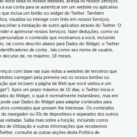
 você visita os nossos websites, acessa os nossos Serviços,
za a sua conta para se autenticar em um website ou aplicativo
ros que inclua um botão ou widget do Twitter. Também
ca, visualiza ou interage com links em nossos Serviços,
 escolher a instalação de outro aplicativo através do Twitter. O
tender e aprimorar nossos Serviços, fazer deduções, como os
a personalizar o conteúdo que mostramos a você, incluindo
lo, tal como descrito abaixo para Dados do Widget, o Twitter
 identificadores de conta , tais como seu nome de usuário,
o decurso de, no máximo, 18 meses.
rviços com base nas suas visitas a websites de terceiros que
ebsites carregam pela primeira vez os nossos botões ou
zação que incluem a página da Web que você visitou e um
get”).
Após um prazo máximo de 10 dias, o Twitter inicia o
ados do Widget
, o qual é normalmente instantâneo, mas em
 pode usar Dados do Widget para adaptar conteúdos para
outros conteúdos que possam lhe interessar. Os conteúdos
do navegador ou IDs de dispositivos e separados dos outros
s visitadas. Saiba mais sobre a função, incluindo como
ados de Utilização e outras informações que recebemos
itter, consulte as outras seções desta Política de