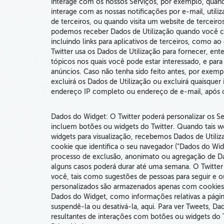
interage com os nossos Serviços, por exemplo, quando
interage com as nossas notificações por e-mail, utili
de terceiros, ou quando visita um website de tercei
podemos receber Dados de Utilização quando você cli
incluindo links para aplicativos de terceiros, como ao
Twitter usa os Dados de Utilização para fornecer, en
tópicos nos quais você pode estar interessado, e par
anúncios. Caso não tenha sido feito antes, por exemp
excluirá os Dados de Utilização ou excluirá quaisquer
endereço IP completo ou endereço de e-mail, após 
Dados do Widget:
O Twitter poderá personalizar os Se
incluem botões ou widgets do Twitter
. Quando tais w
widgets para visualização, recebemos Dados de Utili
cookie que identifica o seu navegador (“Dados do Wid
processo de exclusão, anonimato ou agregação de D
alguns casos poderá durar até uma semana. O Twitter
você, tais como sugestões de pessoas para seguir e 
personalizados são armazenados apenas com cookies 
Dados do Widget, como informações relativas a página
suspendê-la ou desativá-la, aqui. Para ver Tweets, D
resultantes de interações com botões ou widgets do Tw