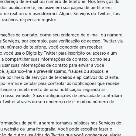
endereço de e-mail ou número de telefone.
Nos Serviços do
dos publicamente, inclusive em sua página de perfil e em
 nome real ou um pseudônimo.
Alguns Serviços do Twitter, tais
 usuários, dispensam registro.
ormações de contato, como seu endereço de e-mail ou número
os Serviços, por exemplo, para verificação de acesso, Twitter via
 seu número de telefone, você concorda em receber
 você usa o Digits by Twitter para inscrição ou acesso a um
ter a compartilhar suas informações de contato, como seu
usar suas informações de contato para enviar a você
ê, ajudando-lhe a prevenir spams, fraudes ou abusos, e
ve por meio de serviços de terceiros e aplicativos do cliente.
por email e celular para controlar as notificações que recebe
tinuar o recebimento de uma notificação seguindo as
em nosso website. Suas configurações de privacidade controlam
o Twitter através do seu endereço de e-mail ou número de
formações de perfil a serem tornadas públicas nos Serviços do
seu website ou uma fotografia. Você pode escolher fazer o
zação de outros usuários do Twitter que você conheça ou ajudar