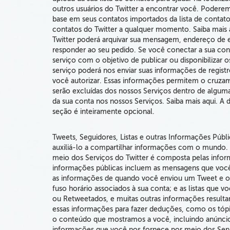
outros usuários do Twitter a encontrar você.
Poderemo
base em seus contatos importados da lista de contat
contatos do Twitter a qualquer momento. Saiba mais
Twitter poderá arquivar sua mensagem, endereço de e
responder ao seu pedido. Se você conectar a sua con
serviço com o objetivo de publicar ou disponibilizar 
serviço poderá nos enviar suas informações de regis
você autorizar. Essas informações permitem o cruza
serão excluídas dos nossos Serviços dentro de algum
da sua conta nos nossos Serviços. Saiba mais aqui. A d
seção é inteiramente opcional.
Tweets, Seguidores, Listas e outras Informações Públ
auxiliá-lo a compartilhar informações com o mundo.
meio dos Serviços do Twitter é composta pelas infor
informações públicas incluem as mensagens que voc
as informações de
quando
você enviou um Tweet
e o
fuso horário
associados à sua conta; e as listas que v
ou Retweetados, e muitas outras informações resultan
essas informações para
fazer deduções, como os tópic
o conteúdo
que mostramos a você,
incluindo anúnci
informações que você nos fornece por meio dos Serv