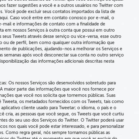
s fazer sugestões a você
e a outros usuários no Twitter
com
os.
Você pode excluir seus contatos importados da lista de
 aqui. Caso você entre em contato conosco por e-mail, o
-mail e informações de contato com a finalidade de
ta em nossos Serviços à outra conta que possui em outro
os seus Tweets através desse serviço ou vice-versa, esse outro
tro ou de perfil, bem como qualquer outra informação que
mento de publicações, ajudando-nos a melhorar os Serviços e
as semanas após você desconectar sua conta no outro serviço
isponibilização das informações adicionais descritas nesta
icas: Os nossos Serviços são desenvolvidos sobretudo para
 A maior parte das informações que você nos fornece por
mações que você nos solicita que tornemos públicas.
Suas
ê Tweeta, os metadados
fornecidos com os Tweets, tais como
 aplicativo cliente usado para Tweetar; o idioma, o país e o
ocê cria, as pessoas que você segue, os Tweets que você curtiu
tes do seu uso dos Serviços do Twitter.
O Twitter poderá usar
os nos quais você pode estar interessado, e
para personalizar
os
. Como regra geral, nós sempre tornamos públicas as
iços do Twitter até o momento em que você as excluir do