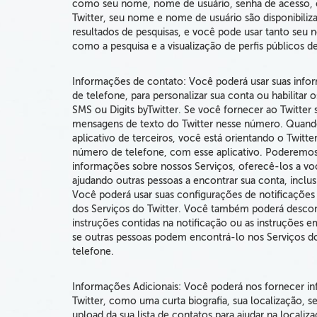
como seu nome, nome de usuário, senha de acesso, 
Twitter,
seu nome e nome de usuário são disponibiliza
resultados de pesquisas, e
você pode usar tanto seu
como a pesquisa e a visualização de perfis públicos de
Informações de contato: Você poderá usar suas inf
de telefone, para personalizar sua conta ou habilitar 
SMS ou Digits byTwitter.
Se você fornecer ao Twitter
mensagens de texto
do Twitter nesse número. Quando
aplicativo de terceiros, você está orientando o Twit
número de telefone, com esse aplicativo. Poderemos 
informações sobre nossos Serviços, oferecê-los a voc
ajudando outras pessoas a encontrar sua conta, inclusi
Você poderá usar suas configurações de notificações 
dos Serviços do Twitter. Você também poderá descon
instruções contidas na notificação ou as instruções 
se outras pessoas podem encontrá-lo nos Serviços d
telefone.
Informações Adicionais: Você poderá nos fornecer in
Twitter, como uma curta biografia, sua localização, 
upload da sua lista de contatos para ajudar na locali