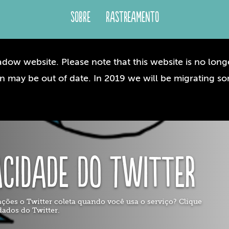
Sobre
Rastreamento
dow website. Please note that this website is no longe
n may be out of date. In 2019 we will be migrating so
acidade do Twitter
ções o Twitter coleta quando você usa o serviço? Clique
dados do Twitter.